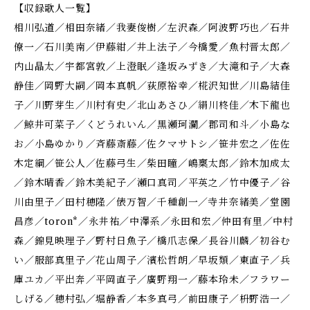
【収録歌人一覧】
相川弘道／相田奈緒／我妻俊樹／左沢森／阿波野巧也／石井
僚一／石川美南／伊藤紺／井上法子／今橋愛／魚村晋太郎／
内山晶太／宇都宮敦／上澄眠／逢坂みずき／大滝和子／大森
静佳／岡野大嗣／岡本真帆／荻原裕幸／椛沢知世／川島結佳
子／川野芽生／川村有史／北山あさひ／絹川柊佳／木下龍也
／鯨井可菜子／くどうれいん／黒瀬珂瀾／郡司和斗／小島な
お／小島ゆかり／斉藤斎藤／佐クマサトシ／笹井宏之／佐佐
木定綱／笹公人／佐藤弓生／柴田瞳／嶋稟太郎／鈴木加成太
／鈴木晴香／鈴木美紀子／瀬口真司／平英之／竹中優子／谷
川由里子／田村穂隆／俵万智／千種創一／寺井奈緒美／堂園
昌彦／toron*／永井祐／中澤系／永田和宏／仲田有里／中村
森／錦見映理子／野村日魚子／橋爪志保／長谷川麟／初谷む
い／服部真里子／花山周子／濱松哲朗／早坂類／東直子／兵
庫ユカ／平出奔／平岡直子／廣野翔一／藤本玲未／フラワー
しげる／穂村弘／堀静香／本多真弓／前田康子／枡野浩一／