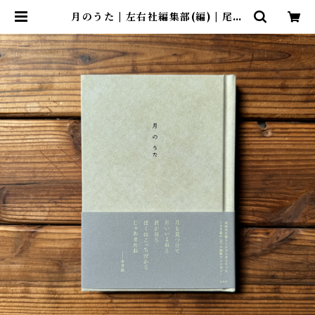
月のうた | 左右社編集部(編) | 尾鷲
市九鬼町 漁村の本屋 トンガ坂文庫