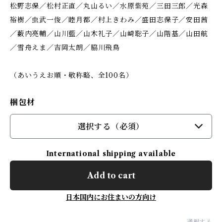
松野志保／松村正直／丸山るい／水原紫苑／三田三郎／光森
裕樹／虫武一俊／睦月都／村上きわみ／盛田志保子／安田茜
／藪内亮輔／山川藍／山木礼子／山崎聡子／山階基／山田航
／雪舟えま／吉岡太朗／脇川飛鳥
（あいうえお順・敬称略、全100名）
梱包材
選択する（必須）
International shipping available
Add to cart
日本国内にお住まいの方向け
通報する