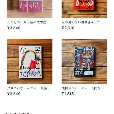
わたしの「みえ昭和文学誌」 |
目の見えない白鳥さんとアー
藤田 明
トを見にいく | 川内 有緒
¥2,640
¥2,310
民具これなーんだ？ ―民俗学
機械カニバリズム 人間なき
者・宮本常一が美術大学に遺
あとの人類学へ｜久保 明教
¥2,640
¥1,815
した民具コレクション | 加藤幸
治(監修), 武蔵野美術大学 美術
館・図書館(編)