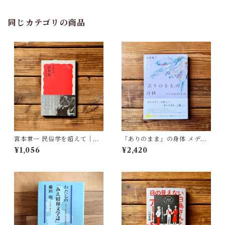
同じカテゴリの商品
宮本常一 民俗学を超えて｜木
「ありのまま」の身体 メディ
村 哲也
アが描く私の見た目 | 藤嶋 陽
¥1,056
¥2,420
子(著)