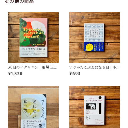
その他の商品
30日のイタリアン｜相場 正一
いつかたこぶねになる日 | 小津
郎
夜景
¥1,320
¥693