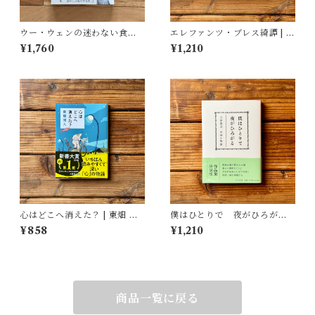
ウー・ウェンの迷わない食べ
エレファンツ・ブレス綺譚 | 吉
方 | ウー・ウェン
田 篤弘
¥1,760
¥1,210
心はどこへ消えた？ | 東畑 開
僕はひとりで 夜がひろがる
人
立原道造 全詩＋物語｜立原
¥858
¥1,210
道造, 杉田 淳子(編)
商品一覧に戻る