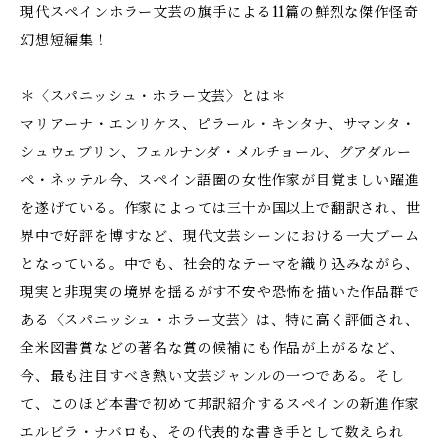
現代スペインホラー文芸の旗手による11篇の鮮烈な傑作怪奇
幻想短編集！
＊〈スパニッシュ・ホラー文芸〉とは＊
マリアーナ・エンリケス、ピラール・キンタナ、サマンタ・
シュウェブリン、フェルナンダ・メルチョール、グアダルー
ペ・ネッテル――今、スペイン語圏の女性作家が目覚ましい躍進
を遂げている。作家によっては三十か国以上で翻訳され、世
界中で好評を博すなど、現代文芸シーンにおける一大ブーム
となっている。中でも、社会的なテーマを織り込みながら、
現実と非現実の境界を揺るがす不安や恐怖を描いた作品群で
ある〈スパニッシュ・ホラー文芸〉は、特に高く評価され、
全米図書賞などの著名な賞の候補にも作品が上がるなど、
今、最も注目すべき熱い文芸ジャンルの一つである。そし
て、このほど本書で初めて邦訳紹介するスペインの新進作家
エルビラ・ナバロも、その代表的な書き手として数えられ