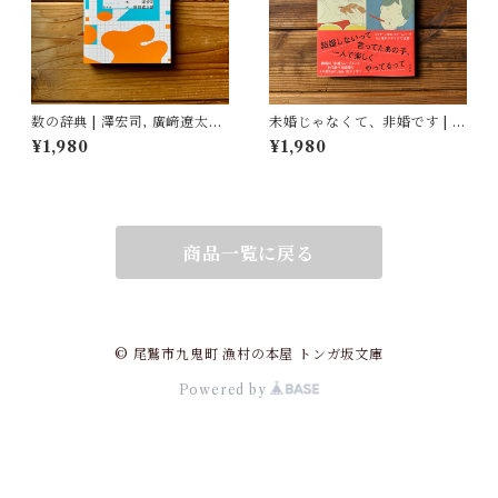
数の辞典 | 澤宏司, 廣﨑遼太朗
未婚じゃなくて、非婚です | ホ
(イラスト)
ンサムピギョル, すんみ(翻訳),
¥1,980
¥1,980
小山内園子(翻訳)
商品一覧に戻る
© 尾鷲市九鬼町 漁村の本屋 トンガ坂文庫
Powered by