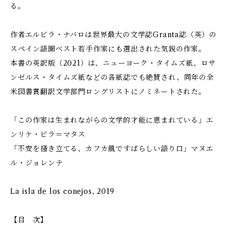
る。
作者エルビラ・ナバロは世界最大の文学誌Granta誌（英）の
スペイン語圏ベスト若手作家にも選出された気鋭の作家。
本書の英訳版（2021）は、ニューヨーク・タイムズ紙、ロサ
ンゼルス・タイムズ紙などの各紙誌でも絶賛され、同年の全
米図書賞翻訳文学部門ロングリストにノミネートされた。
「この作家は生まれながらの文学的才能に恵まれている」エ
ンリケ・ビラ＝マタス
「不安を掻き立てる、カフカ風ですばらしい語り口」マヌエ
ル・ジョレンテ
La isla de los conejos, 2019
【目 次】