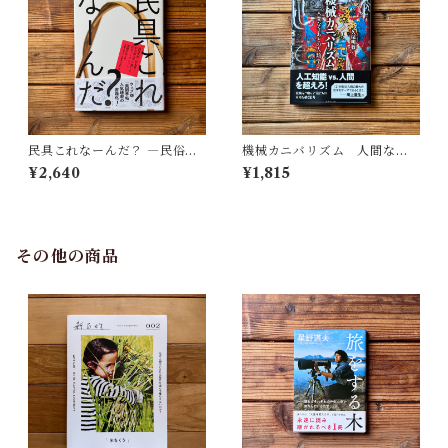
民具これなーんだ？ ―民俗学
機械カニバリズム 人間なき
者・宮本常一が美術大学に遺
あとの人類学へ｜久保 明教
¥2,640
¥1,815
した民具コレクション | 加藤幸
治(監修), 武蔵野美術大学 美術
館・図書館(編)
その他の商品