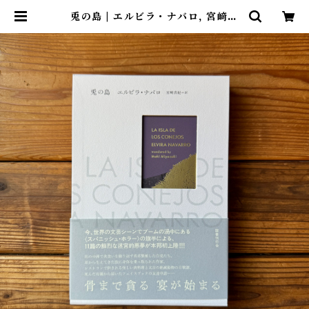
兎の島 | エルビラ・ナバロ, 宮﨑真
紀(翻訳) | 尾鷲市九鬼町 漁村の本屋
トンガ坂文庫