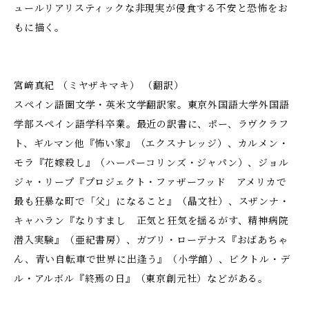
ュールリアリスティックな非現実が侵食する不安と恐怖をお
もに描く。
宮﨑真紀 （ミヤザキマキ） （翻訳）
スペイン語圏文学・英米文学翻訳家。東京外国語大学外国語
学部スペイン語学科卒業。最近の訳書に、ポー、ラヴクラフ
ト、ギルマン他『怖い家』（エクスナレッジ）、カルメン・
モラ『花嫁殺し』（ハーパーコリンズ・ジャパン）、ジョル
ジャ・リープ『プロジェクト・ファザーフッド アメリカで
最も狂暴な町で「父」になること』（晶文社）、スザンナ・
キャハラン『なりすまし 正気と狂気を揺るがす、精神病院
潜入実験』（亜紀書房）、ガブリ・ローデナス『おばあちゃ
ん、青い自転車で世界に出逢う』（小学館）、ビクトル・デ
ル・アルボル『終焉の日』（東京創元社）などがある。