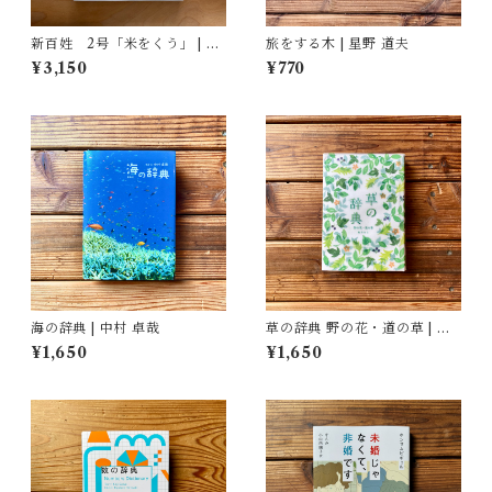
新百姓 2号「米をくう」 | 一
旅をする木 | 星野 道夫
般社団法人新百姓(編集)
¥3,150
¥770
海の辞典 | 中村 卓哉
草の辞典 野の花・道の草 | 森
乃おと, ささきみえこ（イラス
¥1,650
¥1,650
ト）