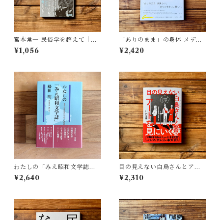
宮本常一 民俗学を超えて｜木
「ありのまま」の身体 メディ
村 哲也
アが描く私の見た目 | 藤嶋 陽
¥1,056
¥2,420
子(著)
わたしの「みえ昭和文学誌」 |
目の見えない白鳥さんとアー
藤田 明
トを見にいく | 川内 有緒
¥2,640
¥2,310