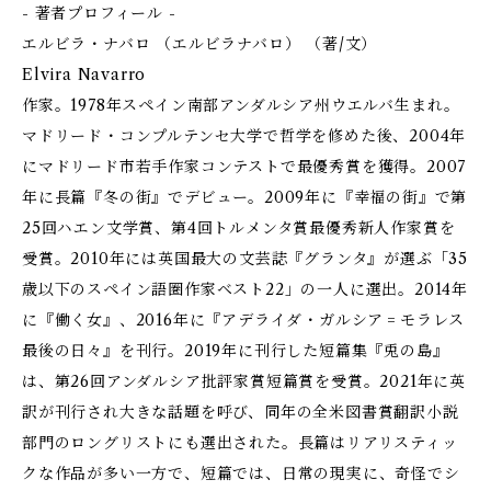
- 著者プロフィール -
エルビラ・ナバロ （エルビラナバロ） （著/文）
Elvira Navarro
作家。1978年スペイン南部アンダルシア州ウエルバ生まれ。
マドリード・コンプルテンセ大学で哲学を修めた後、2004年
にマドリード市若手作家コンテストで最優秀賞を獲得。2007
年に長篇『冬の街』でデビュー。2009年に『幸福の街』で第
25回ハエン文学賞、第4回トルメンタ賞最優秀新人作家賞を
受賞。2010年には英国最大の文芸誌『グランタ』が選ぶ「35
歳以下のスペイン語圏作家ベスト22」の一人に選出。2014年
に『働く女』、2016年に『アデライダ・ガルシア゠モラレス
最後の日々』を刊行。2019年に刊行した短篇集『兎の島』
は、第26回アンダルシア批評家賞短篇賞を受賞。2021年に英
訳が刊行され大きな話題を呼び、同年の全米図書賞翻訳小説
部門のロングリストにも選出された。長篇はリアリスティッ
クな作品が多い一方で、短篇では、日常の現実に、奇怪でシ