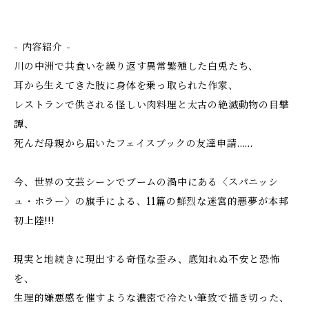
- 内容紹介 -
川の中洲で共食いを繰り返す異常繁殖した白兎たち、
耳から生えてきた肢に身体を乗っ取られた作家、
レストランで供される怪しい肉料理と太古の絶滅動物の目撃
譚、
死んだ母親から届いたフェイスブックの友達申請……
今、世界の文芸シーンでブームの渦中にある〈スパニッシ
ュ・ホラー〉の旗手による、11篇の鮮烈な迷宮的悪夢が本邦
初上陸!!!
現実と地続きに現出する奇怪な歪み、底知れぬ不安と恐怖
を、
生理的嫌悪感を催すような濃密で冷たい筆致で描き切った、