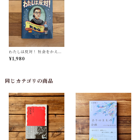
わたしは反対！ 社会をかえた
アメリカ最高裁判事ルース・
¥1,980
ベイダー・ギンズバーグ | デビ
―・リヴィ(文), エリザベス・
バドリー(イラスト), さくまゆ
みこ(翻訳)
同じカテゴリの商品