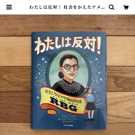
わたしは反対！ 社会をかえたアメリ
カ最高裁判事ルース・ベイダー・ギ
ンズバーグ | デビ―・リヴィ(文),
エリザベス・バドリー(イラスト),
さくまゆみこ(翻訳) | 尾鷲市九鬼町
漁村の本屋 トンガ坂文庫