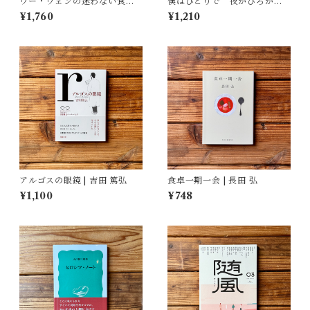
ウー・ウェンの迷わない食べ
僕はひとりで 夜がひろがる
方 | ウー・ウェン
立原道造 全詩＋物語｜立原
¥1,760
¥1,210
道造, 杉田 淳子(編)
アルゴスの眼鏡 | 吉田 篤弘
食卓一期一会 | 長田 弘
¥1,100
¥748