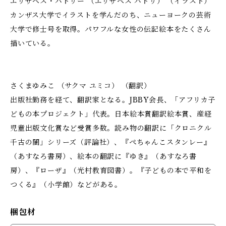
エリザベス・バドリー （エリザベス バドリ） （イラスト）
カンザス大学でイラストを学んだのち、ニューヨークの芸術
大学で修士号を取得。パワフルな女性の伝記絵本をたくさん
描いている。
さくまゆみこ （サクマ ユミコ） （翻訳）
出版社勤務を経て、翻訳家となる。JBBY会長、「アフリカ子
どもの本プロジェクト」代表。日本絵本賞翻訳絵本賞、産経
児童出版文化賞など受賞多数。読み物の翻訳に「クロニクル
千古の闇」シリーズ（評論社）、『ぺちゃんこスタンレー』
（あすなろ書房）、絵本の翻訳に『ゆき』（あすなろ書
房）、『ローザ』（光村教育図書）。『子どもの本で平和を
つくる』（小学館）などがある。
梱包材