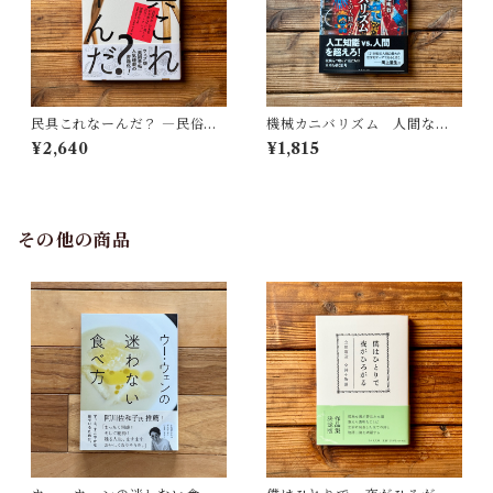
民具これなーんだ？ ―民俗学
機械カニバリズム 人間なき
者・宮本常一が美術大学に遺
あとの人類学へ｜久保 明教
¥2,640
¥1,815
した民具コレクション | 加藤幸
治(監修), 武蔵野美術大学 美術
館・図書館(編)
その他の商品