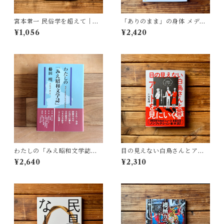
宮本常一 民俗学を超えて｜木
「ありのまま」の身体 メディ
村 哲也
アが描く私の見た目 | 藤嶋 陽
¥1,056
¥2,420
子(著)
わたしの「みえ昭和文学誌」 |
目の見えない白鳥さんとアー
藤田 明
トを見にいく | 川内 有緒
¥2,640
¥2,310