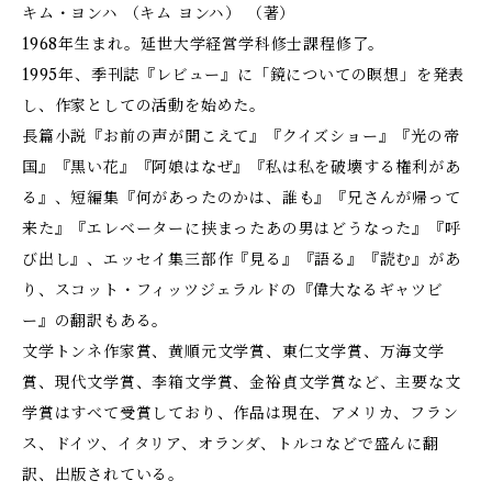
キム・ヨンハ （キム ヨンハ） （著）
1968年生まれ。延世大学経営学科修士課程修了。
1995年、季刊誌『レビュー』に「鏡についての瞑想」を発表
し、作家としての活動を始めた。
長篇小説『お前の声が聞こえて』『クイズショー』『光の帝
国』『黒い花』『阿娘はなぜ』『私は私を破壊する権利があ
る』、短編集『何があったのかは、誰も』『兄さんが帰って
来た』『エレベーターに挟まったあの男はどうなった』『呼
び出し』、エッセイ集三部作『見る』『語る』『読む』があ
り、スコット・フィッツジェラルドの『偉大なるギャツビ
ー』の翻訳もある。
文学トンネ作家賞、黄順元文学賞、東仁文学賞、万海文学
賞、現代文学賞、李箱文学賞、金裕貞文学賞など、主要な文
学賞はすべて受賞しており、作品は現在、アメリカ、フラン
ス、ドイツ、イタリア、オランダ、トルコなどで盛んに翻
訳、出版されている。