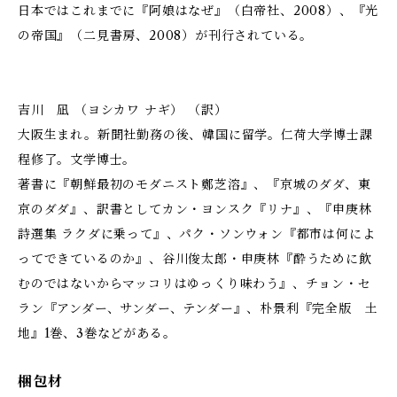
日本ではこれまでに『阿娘はなぜ』（白帝社、2008）、『光
の帝国』（二見書房、2008）が刊行されている。
吉川 凪 （ヨシカワ ナギ） （訳）
大阪生まれ。新聞社勤務の後、韓国に留学。仁荷大学博士課
程修了。文学博士。
著書に『朝鮮最初のモダニスト鄭芝溶』、『京城のダダ、東
京のダダ』、訳書としてカン・ヨンスク『リナ』、『申庚林
詩選集 ラクダに乗って』、パク・ソンウォン『都市は何によ
ってできているのか』、谷川俊太郎・申庚林『酔うために飲
むのではないからマッコリはゆっくり味わう』、チョン・セ
ラン『アンダー、サンダー、テンダー』、朴景利『完全版 土
地』1巻、3巻などがある。
梱包材