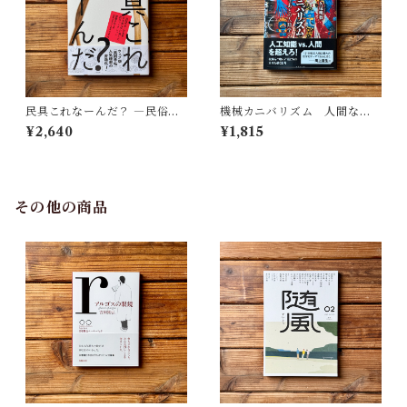
民具これなーんだ？ ―民俗学
機械カニバリズム 人間なき
者・宮本常一が美術大学に遺
あとの人類学へ｜久保 明教
¥2,640
¥1,815
した民具コレクション | 加藤幸
治(監修), 武蔵野美術大学 美術
館・図書館(編)
その他の商品