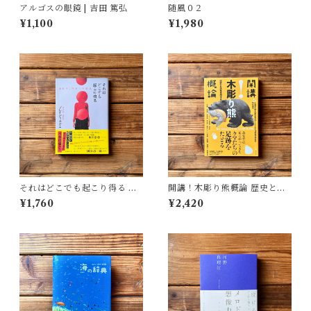
アルゴスの眼鏡 | 吉田 篤弘
随風０２
¥1,100
¥1,980
それはどこでも起こり得る 壊
開講！木彫り熊概論 歴史と文
れゆく世界への抵抗 | ブレイデ
化を旅する | 北海道大学大学院
¥1,760
¥2,420
ィ みかこ
文学院文化多様性論講座博物
館学研究室（編）