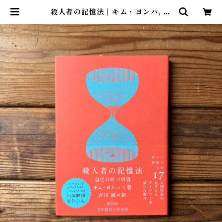
殺人者の記憶法 | キム・ヨンハ, 吉
川 凪(訳) | 尾鷲市九鬼町 漁村の本
屋 トンガ坂文庫