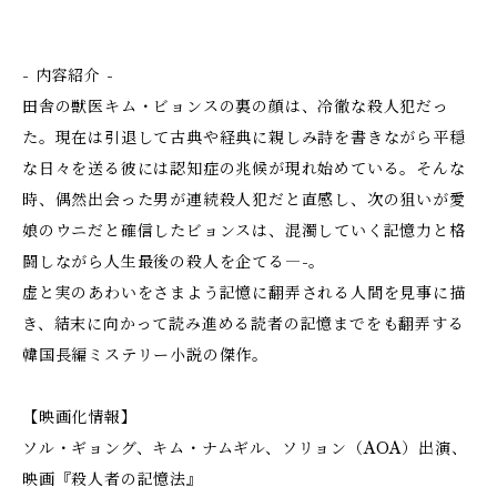
- 内容紹介 -
田舎の獣医キム・ビョンスの裏の顔は、冷徹な殺人犯だっ
た。現在は引退して古典や経典に親しみ詩を書きながら平穏
な日々を送る彼には認知症の兆候が現れ始めている。そんな
時、偶然出会った男が連続殺人犯だと直感し、次の狙いが愛
娘のウニだと確信したビョンスは、混濁していく記憶力と格
闘しながら人生最後の殺人を企てる―-。
虚と実のあわいをさまよう記憶に翻弄される人間を見事に描
き、結末に向かって読み進める読者の記憶までをも翻弄する
韓国長編ミステリー小説の傑作。
【映画化情報】
ソル・ギョング、キム・ナムギル、ソリョン（AOA）出演、
映画『殺人者の記憶法』