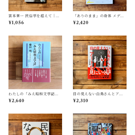
宮本常一 民俗学を超えて｜木
「ありのまま」の身体 メディ
村 哲也
アが描く私の見た目 | 藤嶋 陽
¥1,056
¥2,420
子(著)
わたしの「みえ昭和文学誌」 |
目の見えない白鳥さんとアー
藤田 明
トを見にいく | 川内 有緒
¥2,640
¥2,310