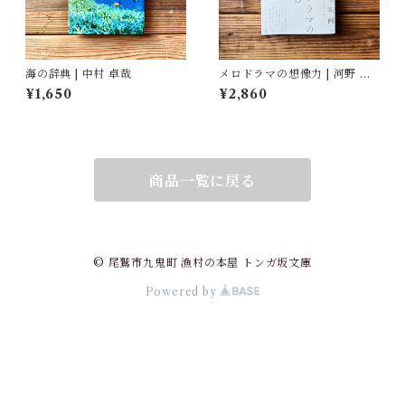
海の辞典 | 中村 卓哉
メロドラマの想像力 | 河野 真
理江
¥1,650
¥2,860
商品一覧に戻る
© 尾鷲市九鬼町 漁村の本屋 トンガ坂文庫
Powered by